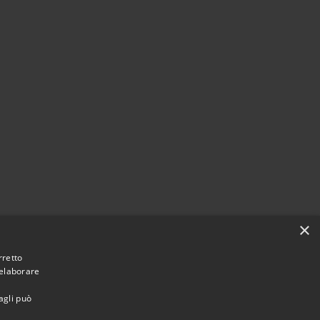
×
rretto
 elaborare
agli può