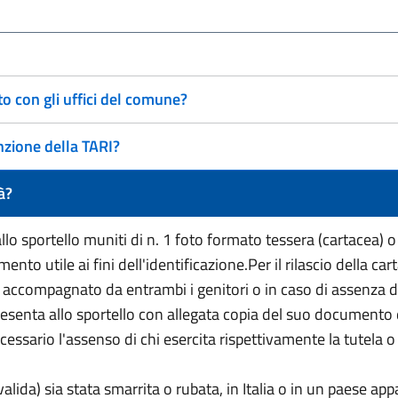
 con gli uffici del comune?
nzione della TARI?
à?
o sportello muniti di n. 1 foto formato tessera (cartacea) o 
to utile ai fini dell'identificazione.Per il rilascio della carta
a accompagnato da entrambi i genitori o in caso di assenza d
resenta allo sportello con allegata copia del suo documento di
è necessario l'assenso di chi esercita rispettivamente la tutel
a valida) sia stata smarrita o rubata, in Italia o in un paese