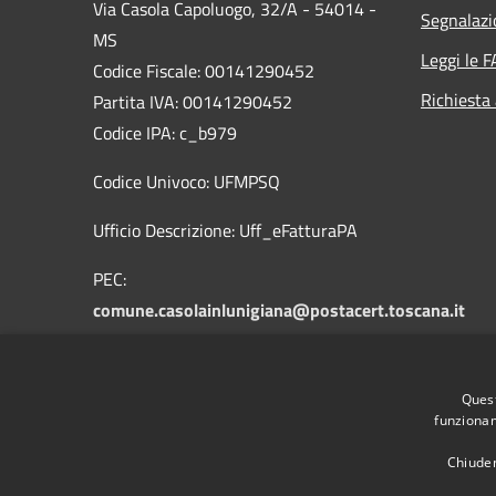
Via Casola Capoluogo, 32/A - 54014 -
Segnalazi
MS
Leggi le 
Codice Fiscale: 00141290452
Richiesta
Partita IVA: 00141290452
Codice IPA: c_b979
Codice Univoco: UFMPSQ
Ufficio Descrizione: Uff_eFatturaPA
PEC:
comune.casolainlunigiana@postacert.toscana.it
mail:info@comune.casolainlunigiana.ms.it
Quest
Centralino Unico: +39 0585 90013
funzionam
Chiuden