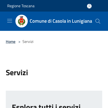
Salta al contenuto principale
Regione Toscana
Comune di Casola in Lunigiana
Home
>
Servizi
Servizi
Esplora tutti i servizi