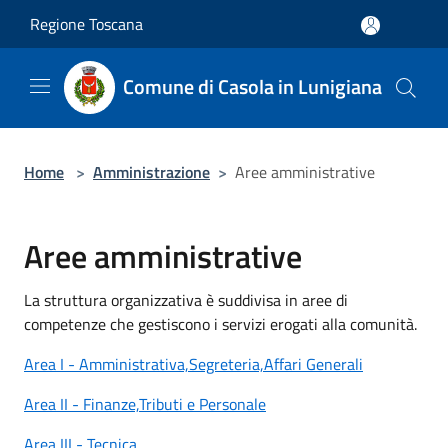
Salta al contenuto principale
Regione Toscana
Comune di Casola in Lunigiana
Home
>
Amministrazione
>
Aree amministrative
Aree amministrative
La struttura organizzativa è suddivisa in aree di
competenze che gestiscono i servizi erogati alla comunità.
Area I - Amministrativa,Segreteria,Affari Generali
Area II - Finanze,Tributi e Personale
Area III - Tecnica