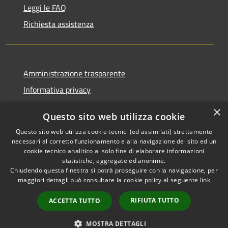
Leggi le FAQ
Richiesta assistenza
Amministrazione trasparente
Informativa privacy
Note legali
×
Questo sito web utilizza cookie
Dichiarazione di accessibilità
Questo sito web utilizza cookie tecnici (ed assimilati) strettamente
necessari al corretto funzionamento e alla navigazione del sito ed un
cookie tecnico analitico al solo fine di elaborare informazioni
statistiche, aggregate ed anonime.
Chiudendo questa finestra si potrà proseguire con la navigazione, per
RSS
Copyright © 2026 • Comune di
maggiori dettagli può consultare la cookie policy al seguente
link
Accessibilità
Casola in Lunigiana • Powered
Privacy
Municipium
Accesso
by
•
RIFIUTA TUTTO
ACCETTA TUTTO
Cookie
redazione
Mappa del sito
MOSTRA DETTAGLI