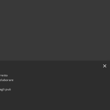
×
rretto
 elaborare
agli può
Municipium
Accesso
 Casola in Lunigiana • Powered by
•