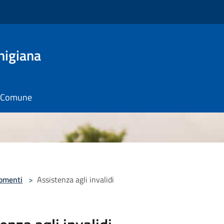
nigiana
il Comune
omenti
>
Assistenza agli invalidi