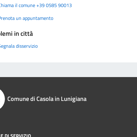
Chiama il comune +39 0585 90013
Prenota un appuntamento
lemi in città
Segnala disservizio
Comune di Casola in Lunigiana
E DI SERVIZIO