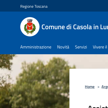
Salta al contenuto principale
Regione Toscana
Comune di Casola in Lu
Amministrazione
Novità
Servizi
Vivere 
Home
>
Arg