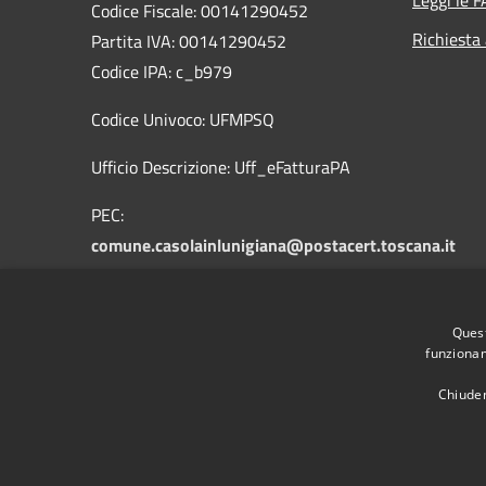
Codice Fiscale: 00141290452
Richiesta
Partita IVA: 00141290452
Codice IPA: c_b979
Codice Univoco: UFMPSQ
Ufficio Descrizione: Uff_eFatturaPA
PEC:
comune.casolainlunigiana@postacert.toscana.it
mail:info@comune.casolainlunigiana.ms.it
Quest
Centralino Unico: +39 0585 90013
funzionam
Chiuden
RSS
Accessibilità
Privacy
Cookie
Mappa de