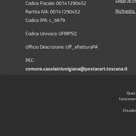
Codice Fiscale: 00141290452
Richiesta
Partita IVA: 00141290452
Codice IPA: c_b979
Codice Univoco: UFMPSQ
Ufficio Descrizione: Uff_eFatturaPA
PEC:
comune.casolainlunigiana@postacert.toscana.it
mail:info@comune.casolainlunigiana.ms.it
Quest
Centralino Unico: +39 0585 90013
funzionam
Chiuden
RSS
Accessibilità
Privacy
Cookie
Mappa de