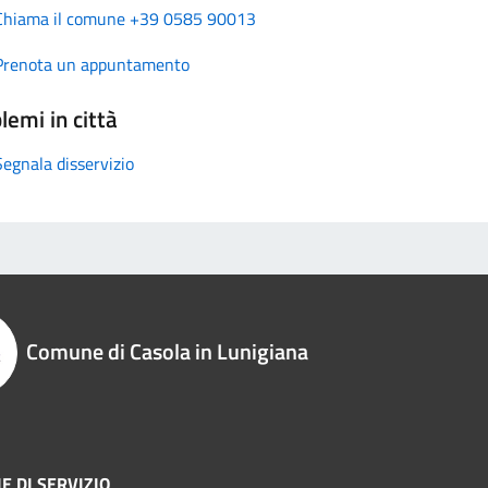
Chiama il comune +39 0585 90013
Prenota un appuntamento
lemi in città
Segnala disservizio
Comune di Casola in Lunigiana
E DI SERVIZIO