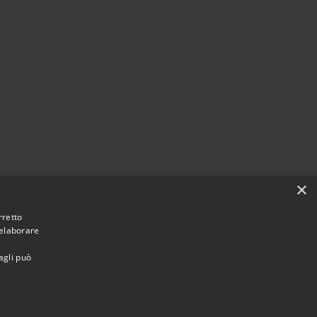
×
rretto
 elaborare
agli può
Municipium
Accesso
 Casola in Lunigiana • Powered by
•