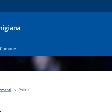
nigiana
il Comune
omenti
>
Polizia