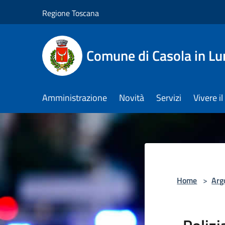
Salta al contenuto principale
Regione Toscana
Comune di Casola in Lu
Amministrazione
Novità
Servizi
Vivere 
Home
>
Arg