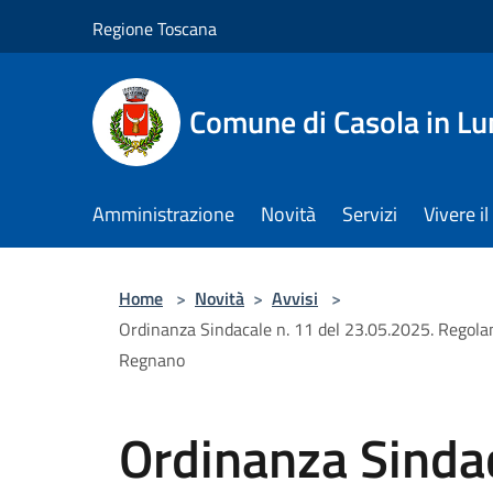
Salta al contenuto principale
Regione Toscana
Comune di Casola in Lu
Amministrazione
Novità
Servizi
Vivere 
Home
>
Novità
>
Avvisi
>
Ordinanza Sindacale n. 11 del 23.05.2025. Regolam
Regnano
Ordinanza Sindac