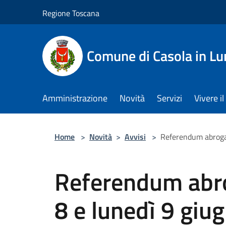
Salta al contenuto principale
Regione Toscana
Comune di Casola in Lu
Amministrazione
Novità
Servizi
Vivere 
Home
>
Novità
>
Avvisi
>
Referendum abrogat
Referendum abro
8 e lunedì 9 giu