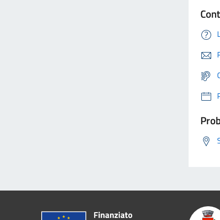
Cont
Prob