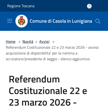
Salta al contenuto principale
Regione Toscana
Comune di Casola in Lunigiana
Home
>
Novità
>
Avvisi
>
Referendum Costituzionale 22 e 23 marzo 2026 - avviso
acquisizione di disponibilita’ per la nomina a
scrutatore/presidente di seggio - elenco aggiuntivo
Referendum
Costituzionale 22 e
23 marzo 2026 -