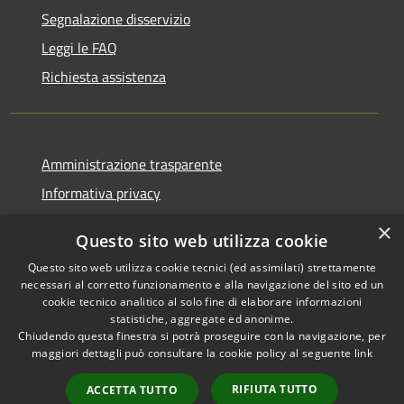
Segnalazione disservizio
Leggi le FAQ
Richiesta assistenza
Amministrazione trasparente
Informativa privacy
Note legali
×
Questo sito web utilizza cookie
Dichiarazione di accessibilità
Questo sito web utilizza cookie tecnici (ed assimilati) strettamente
necessari al corretto funzionamento e alla navigazione del sito ed un
cookie tecnico analitico al solo fine di elaborare informazioni
statistiche, aggregate ed anonime.
Chiudendo questa finestra si potrà proseguire con la navigazione, per
RSS
Copyright © 2026 • Comune di
maggiori dettagli può consultare la cookie policy al seguente
link
Accessibilità
Casola in Lunigiana • Powered
Privacy
Municipium
Accesso
by
•
RIFIUTA TUTTO
ACCETTA TUTTO