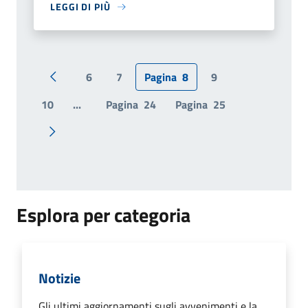
LEGGI DI PIÙ
6
7
Pagina
8
9
Pagina precedente
10
...
Pagina
24
Pagina
25
Pagina successiva
Esplora per categoria
Notizie
Gli ultimi aggiornamenti sugli avvenimenti e la