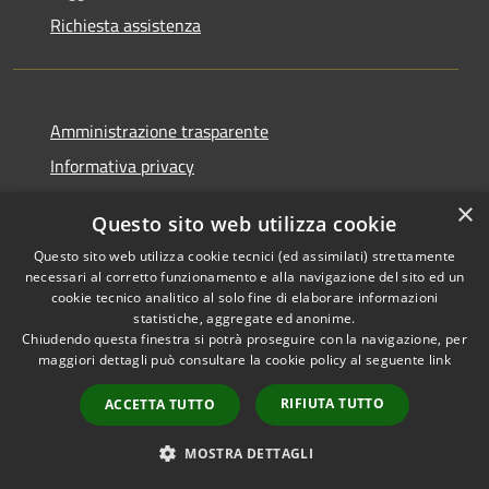
Richiesta assistenza
Amministrazione trasparente
Informativa privacy
Note legali
×
Questo sito web utilizza cookie
Dichiarazione di accessibilità
Questo sito web utilizza cookie tecnici (ed assimilati) strettamente
necessari al corretto funzionamento e alla navigazione del sito ed un
cookie tecnico analitico al solo fine di elaborare informazioni
statistiche, aggregate ed anonime.
Chiudendo questa finestra si potrà proseguire con la navigazione, per
RSS
Copyright © 2026 • Comune di
maggiori dettagli può consultare la cookie policy al seguente
link
Accessibilità
Casola in Lunigiana • Powered
Privacy
Municipium
Accesso
by
•
RIFIUTA TUTTO
ACCETTA TUTTO
Cookie
redazione
Mappa del sito
MOSTRA DETTAGLI