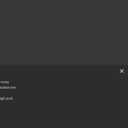
×
rretto
 elaborare
agli può
Municipium
Accesso
 Casola in Lunigiana • Powered by
•
redazione