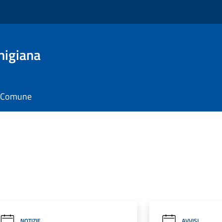
nigiana
il Comune
NOTIZIE
AVVISI