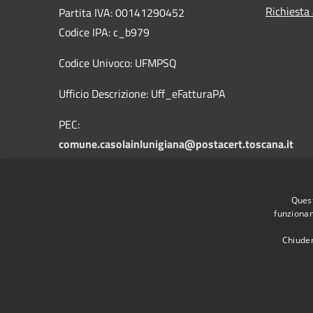
Richiesta
Partita IVA: 00141290452
Codice IPA: c_b979
Codice Univoco: UFMPSQ
Ufficio Descrizione: Uff_eFatturaPA
PEC:
comune.casolainlunigiana@postacert.toscana.it
mail:info@comune.casolainlunigiana.ms.it
Quest
Centralino Unico: +39 0585 90013
funzionam
Chiuden
RSS
Accessibilità
Privacy
Cookie
Mappa de