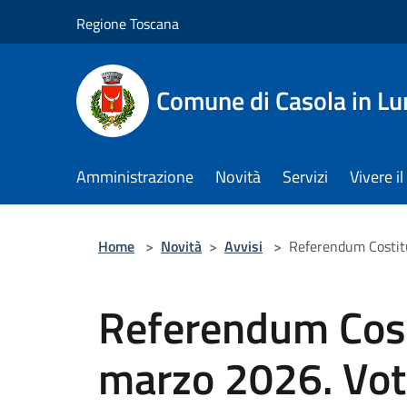
Salta al contenuto principale
Regione Toscana
Comune di Casola in Lu
Amministrazione
Novità
Servizi
Vivere 
Home
>
Novità
>
Avvisi
>
Referendum Costitu
Referendum Cost
marzo 2026. Voto