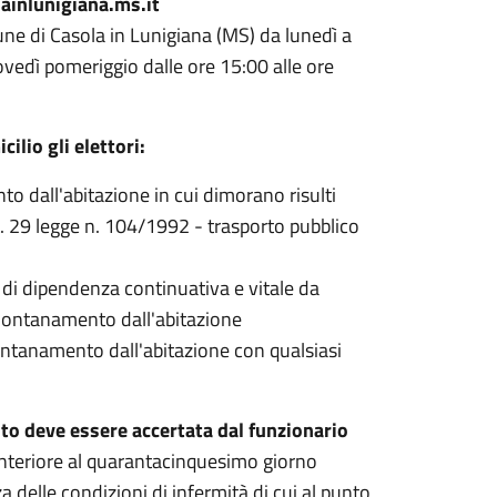
inlunigiana.ms.it
ne di Casola in Lunigiana (MS) da lunedì a
iovedì pomeriggio dalle ore 15:00 alle ore
ilio gli elettori:
nto dall'abitazione in cui dimorano risulti
art. 29 legge n. 104/1992 - trasporto pubblico
i di dipendenza continuativa e vitale da
allontanamento dall'abitazione
lontanamento dall'abitazione con qualsiasi
voto deve essere accertata dal funzionario
 anteriore al quarantacinquesimo giorno
a delle condizioni di infermità di cui al punto