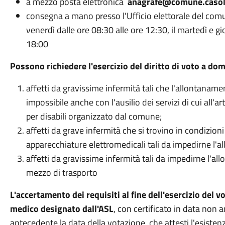
a mezzo posta elettronica
anagrafe@comune.casola
consegna a mano presso l'Ufficio elettorale del comu
venerdì dalle ore 08:30 alle ore 12:30, il martedì e g
18:00
Possono richiedere l'esercizio del diritto di voto a domic
affetti da gravissime infermità tali che l'allontaname
impossibile anche con l'ausilio dei servizi di cui all'
per disabili organizzato dal comune;
affetti da grave infermità che si trovino in condizion
apparecchiature elettromedicali tali da impedirne l'
affetti da gravissime infermità tali da impedirne l'al
mezzo di trasporto
L'accertamento dei requisiti al fine dell'esercizio del 
medico designato dall'ASL
, con certificato in data non
antecedente la data della votazione, che attesti l'esistenz