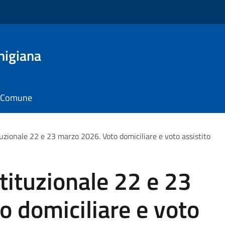
nigiana
il Comune
zionale 22 e 23 marzo 2026. Voto domiciliare e voto assistito
ituzionale 22 e 23
 domiciliare e voto