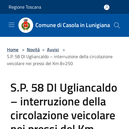
Salta al contenuto principale
Regione Toscana
Comune di Casola in Lunigiana
Home
>
Novità
>
Avvisi
>
S.P. 58 DI Ugliancaldo – interruzione della circolazione
veicolare nei pressi del Km 8+250
S.P. 58 DI Ugliancaldo
– interruzione della
circolazione veicolare
nei pressi del Km