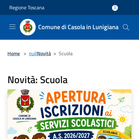
Salta al contenuto principale
Regione Toscana
Comune di Casola in Lunigiana
Home
>
null
Novità
>
Scuola
Novità: Scuola